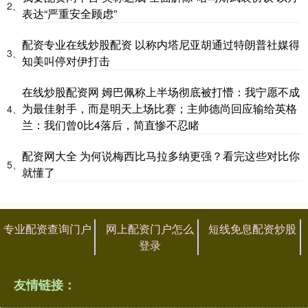
2、
表达“严重安全顾虑”
配资专业在线炒股配资 以称内塔尼亚胡通过特朗普社媒得
3、
知美叫停对伊打击
在线炒股配资网 姆巴佩称上半场彻底被打懵：我宁愿不成
为最佳射手，而是明天上场比赛；主帅德尚回应输给英格
4、
兰：我们曾0比4落后，简直惨不忍睹
配资网大全 为何说梅西比马拉多纳更强？看完这些对比你
5、
就懂了
专业配资查询门户
网上配资门户怎么
短线免息配资炒股
登录
友情链接：