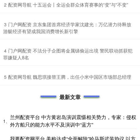
​配资网导航 十五运会丨全运会群众体育赛事的“变”与“不变”
2
​门户网配资 京东集团首席经济学家沈建光：万亿潜力待释放
3
游艇经济有望成我国消费增长新引擎
​门户网配资 不法分子企图将金属锑偷运出境 警民联动抓获犯
4
罪嫌疑人8名
​配资网导航 魏思琪接替王腾，出任小米中国区市场部总经理
5
最新文章
兰州配资平台 中方黄岩岛演训震慑相关势力，专家：侵权
1、
外方船只的能力水平不及演训中“蓝方”
我要配资网平台 美称达成“全面解除”哈马斯武装协议 以方