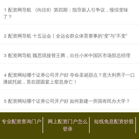
​配资网导航 《向往8》第四期：指导新人引争议，慢综变味
1
了？
​配资网导航 十五运会丨全运会群众体育赛事的“变”与“不变”
2
​配资网导航 魏思琪接替王腾，出任小米中国区市场部总经理
3
​配资网站哪个证券公司开户好 夺命圣诞甜点？意大利男子一口
4
潘妮托妮，竟在团圆宴上窒息身亡！
​配资网站哪个证券公司开户好 如何新建一所国有民办大学？
5
专业配资查询门户
网上配资门户怎么
短线免息配资炒股
登录