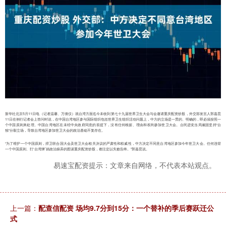
新华社北京5月11日电（记者温馨、万倩仪）就台湾方面迄今未收到第七十九届世界卫生大会与会邀请重庆配资炒股，外交部发言人郭嘉昆
11日在例行记者会上答问时说，在中国台湾地区参与国际组织包括世界卫生组织活动问题上，中方的立场是一贯的、明确的，即必须按照一
个中国原则来处理。中国台湾地区在未经中央政府同意的前提下，没有任何根据、理由和权利参加世卫大会。台民进党当局顽固坚持“台
独”分裂立场，导致台湾地区参加世卫大会的政治基础不复存在。
“为了维护一个中国原则，捍卫联合国大会及世卫大会相关决议的严肃性和权威性，中方决定不同意台湾地区参加今年世卫大会。任何违背
一个中国原则、打‘台湾牌’搞政治操弄的图谋重庆配资炒股，都注定以失败告终。”郭嘉昆说。
易速宝配资提示：文章来自网络，不代表本站观点。
上一篇：
配查信配资 场均9.7分到15分：一个替补的季后赛跃迁公
式